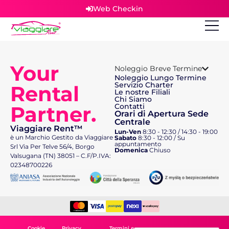
Web Checkin
Your
Noleggio Breve Termine
Noleggio Lungo Termine
Servizio Charter
Rental
Le nostre Filiali
Chi Siamo
Partner.
Contatti
Orari di Apertura Sede
Centrale
Viaggiare Rent™
Lun-Ven
8:30 - 12:30 / 14:30 - 19:00
è un Marchio Gestito da Viaggiare
Sabato
8:30 - 12:00 / Su
appuntamento
Srl Via Per Telve 56/4, Borgo
Domenica
Chiuso
Valsugana (TN) 38051 – C.F/P.IVA:
02348700226
Cookie
Privacy
Termini e