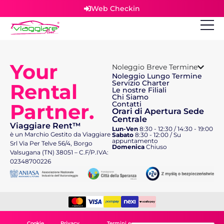
Web Checkin
Your
Noleggio Breve Termine
Noleggio Lungo Termine
Servizio Charter
Rental
Le nostre Filiali
Chi Siamo
Partner.
Contatti
Orari di Apertura Sede
Centrale
Viaggiare Rent™
Lun-Ven
8:30 - 12:30 / 14:30 - 19:00
è un Marchio Gestito da Viaggiare
Sabato
8:30 - 12:00 / Su
appuntamento
Srl Via Per Telve 56/4, Borgo
Domenica
Chiuso
Valsugana (TN) 38051 – C.F/P.IVA:
02348700226
Cookie
Privacy
Termini e