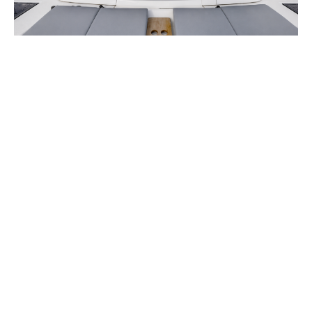
Pensato per gli armatori più esigenti e perfetto anche
per il charter di alta gamma, il Cervetti 44 Sail “Du Du”
rappresenta una soluzione versatile e completa. Grazie
all’elevato livello di equipaggiamento, alla facilità di
conduzione e agli ampi spazi dedicati alla vita a bordo,
offre un’esperienza di navigazione capace di coniugare
avventura, comfort e indipendenza.
Un catamarano moderno, elegante e completamente
equipaggiato, pronto a portarti verso nuove
destinazioni con il massimo del piacere e della libertà.