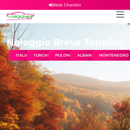
Web Checkin
Noleggio Breve Termine
ITALIA
TURCHIA
POLONIA
ALBANIA
MONTENEGRO