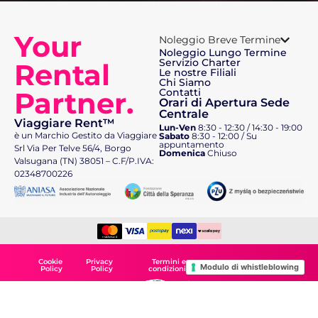
Your
Noleggio Breve Termine
Noleggio Lungo Termine
Servizio Charter
Rental
Le nostre Filiali
Chi Siamo
Partner.
Contatti
Orari di Apertura Sede
Centrale
Viaggiare Rent™
Lun-Ven
8:30 - 12:30 / 14:30 - 19:00
è un Marchio Gestito da Viaggiare
Sabato
8:30 - 12:00 / Su
appuntamento
Srl Via Per Telve 56/4, Borgo
Domenica
Chiuso
Valsugana (TN) 38051 – C.F/P.IVA:
02348700226
Cookie
Privacy
Termini e
Modulo di whistleblowing
Policy
Policy
condizioni