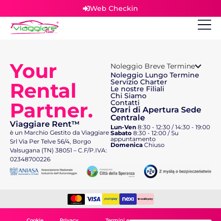
Web Checkin
Your
Noleggio Breve Termine
Noleggio Lungo Termine
Servizio Charter
Rental
Le nostre Filiali
Chi Siamo
Partner.
Contatti
Orari di Apertura Sede
Centrale
Viaggiare Rent™
Lun-Ven
8:30 - 12:30 / 14:30 - 19:00
è un Marchio Gestito da Viaggiare
Sabato
8:30 - 12:00 / Su
appuntamento
Srl Via Per Telve 56/4, Borgo
Domenica
Chiuso
Valsugana (TN) 38051 – C.F/P.IVA:
02348700226
Cookie
Privacy
Termini e