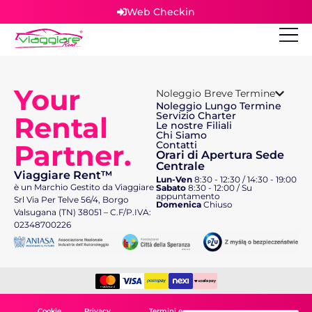
Web Checkin
Your
Noleggio Breve Termine
Noleggio Lungo Termine
Servizio Charter
Rental
Le nostre Filiali
Chi Siamo
Partner.
Contatti
Orari di Apertura Sede
Centrale
Viaggiare Rent™
Lun-Ven
8:30 - 12:30 / 14:30 - 19:00
è un Marchio Gestito da Viaggiare
Sabato
8:30 - 12:00 / Su
appuntamento
Srl Via Per Telve 56/4, Borgo
Domenica
Chiuso
Valsugana (TN) 38051 – C.F/P.IVA:
02348700226
Cookie
Privacy
Termini e