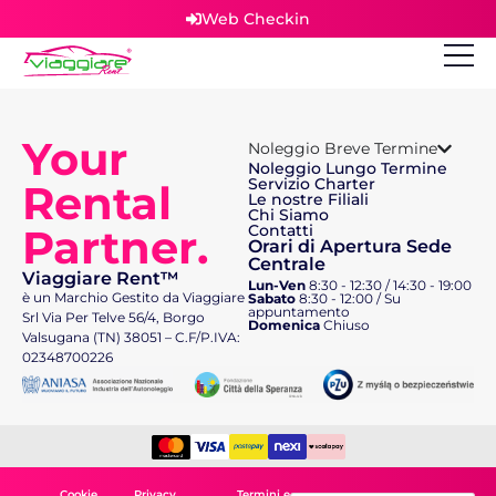
Web Checkin
Your
Noleggio Breve Termine
Noleggio Lungo Termine
Servizio Charter
Rental
Le nostre Filiali
Chi Siamo
Partner.
Contatti
Orari di Apertura Sede
Centrale
Viaggiare Rent™
Lun-Ven
8:30 - 12:30 / 14:30 - 19:00
è un Marchio Gestito da Viaggiare
Sabato
8:30 - 12:00 / Su
appuntamento
Srl Via Per Telve 56/4, Borgo
Domenica
Chiuso
Valsugana (TN) 38051 – C.F/P.IVA:
02348700226
Cookie
Privacy
Termini e