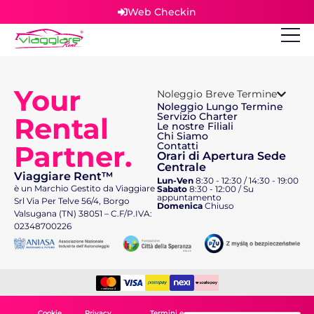
Web Checkin
Your
Noleggio Breve Termine
Noleggio Lungo Termine
Servizio Charter
Rental
Le nostre Filiali
Chi Siamo
Partner.
Contatti
Orari di Apertura Sede
Centrale
Viaggiare Rent™
Lun-Ven
8:30 - 12:30 / 14:30 - 19:00
è un Marchio Gestito da Viaggiare
Sabato
8:30 - 12:00 / Su
appuntamento
Srl Via Per Telve 56/4, Borgo
Domenica
Chiuso
Valsugana (TN) 38051 – C.F/P.IVA:
02348700226
Cookie
Privacy
Termini e