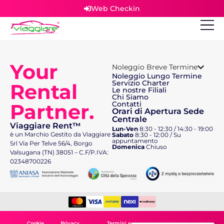
Web Checkin
Your
Noleggio Breve Termine
Noleggio Lungo Termine
Servizio Charter
Rental
Le nostre Filiali
Chi Siamo
Partner.
Contatti
Orari di Apertura Sede
Centrale
Viaggiare Rent™
Lun-Ven
8:30 - 12:30 / 14:30 - 19:00
è un Marchio Gestito da Viaggiare
Sabato
8:30 - 12:00 / Su
appuntamento
Srl Via Per Telve 56/4, Borgo
Domenica
Chiuso
Valsugana (TN) 38051 – C.F/P.IVA:
02348700226
Cookie
Privacy
Termini e