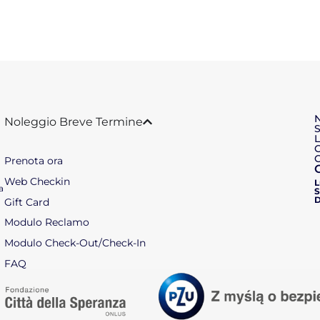
Noleggio Breve Termine
S
L
C
Prenota ora
Web Checkin
L
a
S
Gift Card
Modulo Reclamo
Modulo Check-Out/Check-In
FAQ