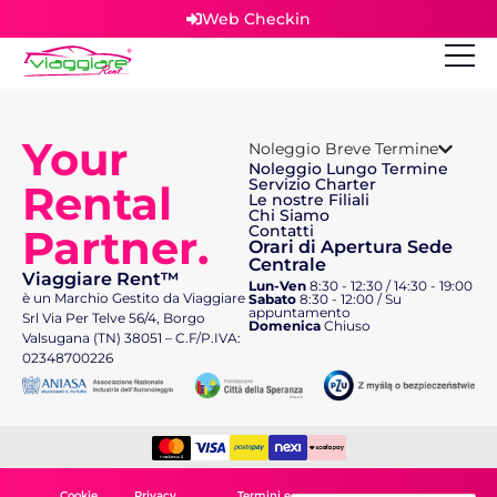
Web Checkin
Your
Noleggio Breve Termine
Noleggio Lungo Termine
Servizio Charter
Rental
Le nostre Filiali
Chi Siamo
Partner.
Contatti
Orari di Apertura Sede
Centrale
Viaggiare Rent™
Lun-Ven
8:30 - 12:30 / 14:30 - 19:00
è un Marchio Gestito da Viaggiare
Sabato
8:30 - 12:00 / Su
appuntamento
Srl Via Per Telve 56/4, Borgo
Domenica
Chiuso
Valsugana (TN) 38051 – C.F/P.IVA:
02348700226
Cookie
Privacy
Termini e