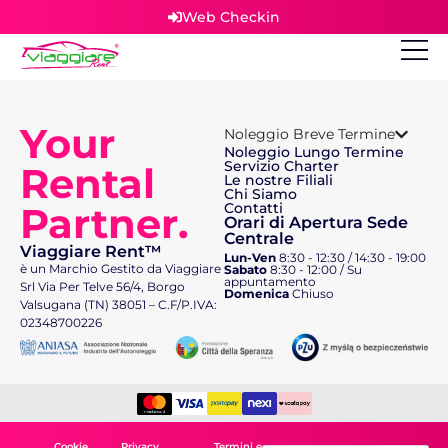
Web Checkin
Your
Noleggio Breve Termine
Noleggio Lungo Termine
Servizio Charter
Rental
Le nostre Filiali
Chi Siamo
Partner.
Contatti
Orari di Apertura Sede
Centrale
Viaggiare Rent™
Lun-Ven
8:30 - 12:30 / 14:30 - 19:00
è un Marchio Gestito da Viaggiare
Sabato
8:30 - 12:00 / Su
appuntamento
Srl Via Per Telve 56/4, Borgo
Domenica
Chiuso
Valsugana (TN) 38051 – C.F/P.IVA:
02348700226
Cookie
Privacy
Termini e