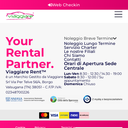
Web Checkin
Your
Noleggio Breve Termine
Noleggio Lungo Termine
Servizio Charter
Rental
Le nostre Filiali
Chi Siamo
Partner.
Contatti
Orari di Apertura Sede
Centrale
Viaggiare Rent™
Lun-Ven
8:30 - 12:30 / 14:30 - 19:00
è un Marchio Gestito da Viaggiare
Sabato
8:30 - 12:00 / Su
appuntamento
Srl Via Per Telve 56/4, Borgo
Domenica
Chiuso
Valsugana (TN) 38051 – C.F/P.IVA:
02348700226
Cookie
Privacy
Termini e